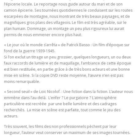
l’épicerie locale. Le reportage nous guide autour du mari et de son
camion épicerie. Ses tournées quotidiennes le conduisent sur les routes
escarpées de montagne, nous montrant de très beaux paysages, et de
magnifiques gros plans des villageois. Le film est très agréable, sur le
plan humain. Dommage, un montage un peu plus rigoureux lui aurait
permis de nous emmener encore plus haut.
« Le jour où le monde s’arrêta » de Patrick Basso : Un film d’époque sur
fond de la guerre 1939-1945.
Si l’on exclut un titrage un peu grossier, quelques longueurs, un ou deux
faux raccords de lumière et de maquillage, l’ambiance de cette époque
est bien restituée, en partie grâce à de très bons acteurs et une bonne
mise en scène. Si la copie DVD reste moyenne, l’œuvre n’en est pas
moins remarquable.
« Second seuil » de Loïc Nicolof. : Une fiction dans la fiction. L’auteur nous
emmène dans l’au-delà. L’enfer ? Le purgatoire ? L’atmosphère
particulière est recréée par une belle lumière et des cadrages
recherchés. La mise en scène est parfaite, tout comme le jeu des
acteurs.
Très souvent, les films des non professionnels pèchent par leur
longueur, l’auteur veut conserver un maximum de ses images tournées.