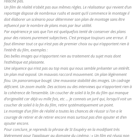
relâche pas.
Un film de réalité n’obéit pas aux mêmes règles. Le réalisateur qui revient d’un
reportage dispose de nombreux rushs et avant qu’il commence le montage il
doit élaborer un scénario pour déterminer son plan de montage sans être
influencé par le nombre de plans mais par leur utilité.
Par expérience je sais que l’on est quelquefois tenté de conserver des plans
pour des raisons purement subjectives. C’est presque toujours une erreur. Il
faut éliminer tout ce qui n’est pas de premier choix ou qui n’apportent rien à
l’intérêt du film, exemples :
Des belles images qui n’apportent rien au traitement du sujet mais dont
l’esthétique est plaisante.
Une séquence qui n’est pas au top mais qui nous semble présenter un intérêt.
Un plan mal exposé. Un mauvais raccord mouvement. Un plan légèrement
flou. Un panoramique bougé. Une mauvaise stabilité des images. Un cadrage
déficient. Un zoom inutile. Des actions ou des interviews qui n’apportent rien à
la cohérence de l’ensemble. Un coucher de soleil à la fin du film qui manque
d’originalité car déjà vu mille fois, etc … Je connais un juré qui, lorsqu’il voit un
coucher de soleil à la fin du film, retire systématiquement un point.
Le montage d’un film de réalité a toutes les chances de réussir si l’on a le
courage de retirer et de retirer encore mais surtout pas d’en ajouter et d’en
ajouter encore.
Pour conclure, je reprends la phrase de St Exupéry en la modifiant très
légèrement pour l’appliquer au domaine du cinéma : « Un film est réussi non