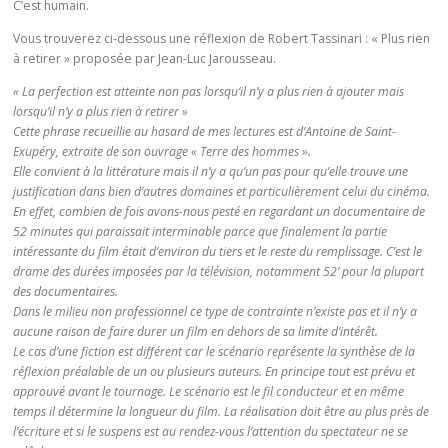
C’est humain.
Vous trouverez ci-dessous une réflexion de Robert Tassinari : « Plus rien
à retirer » proposée par Jean-Luc Jarousseau.
« La perfection est atteinte non pas lorsqu’il n’y a plus rien à ajouter mais
lorsqu’il n’y a plus rien à retirer »
Cette phrase recueillie au hasard de mes lectures est d’Antoine de Saint-
Exupéry, extraite de son ouvrage « Terre des hommes ».
Elle convient à la littérature mais il n’y a qu’un pas pour qu’elle trouve une
justification dans bien d’autres domaines et particulièrement celui du cinéma.
En effet, combien de fois avons-nous pesté en regardant un documentaire de
52 minutes qui paraissait interminable parce que finalement la partie
intéressante du film était d’environ du tiers et le reste du remplissage. C’est le
drame des durées imposées par la télévision, notamment 52’ pour la plupart
des documentaires.
Dans le milieu non professionnel ce type de contrainte n’existe pas et il n’y a
aucune raison de faire durer un film en dehors de sa limite d’intérêt.
Le cas d’une fiction est différent car le scénario représente la synthèse de la
réflexion préalable de un ou plusieurs auteurs. En principe tout est prévu et
approuvé avant le tournage. Le scénario est le fil conducteur et en même
temps il détermine la longueur du film. La réalisation doit être au plus près de
l’écriture et si le suspens est au rendez-vous l’attention du spectateur ne se