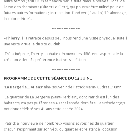
autre temps (‘épiLOG !’) se tiendra par la suite dans le nouveau local de
l’asso des cheminots (Olivier Le Clerc), qui pourrait être utilisé pour de
futures autres formations ; ‘incrustation- fond vert’, ‘l’audio’, ‘l’étalonnage,
la colorimétrie’…
~~~~~~~~~~~~
–
Thierry
, à la retraite depuis peu, nous rend une ‘visite physique’ suite à
une visite virtuelle du site du club.
Très cinéphile, Thierry souhaite découvrir les différents aspects de la
création vidéo. Sa préférence irait vers la fiction.
~~~~~~~~~~~~
PROGRAMME DE CETTE SÉANCE DU 14 JUIN…
‘La Bergerie…41 ans’
film- souvenir de Patrick Marin- Cudraz…10mn
Le quartier de La Bergerie (Saint-Herblain), dont Patrick est l’un des
habitants, n’a pas pu fêter ses 40 ans l’année dernière. Les résident(e)s
ont donc célébré ses 41 ans cette année 2024.
Patrick a interviewé de nombreux voisins et voisines du quartier ;
chacun s’exprimant sur son vécu du quartier et relatant à l’occasion