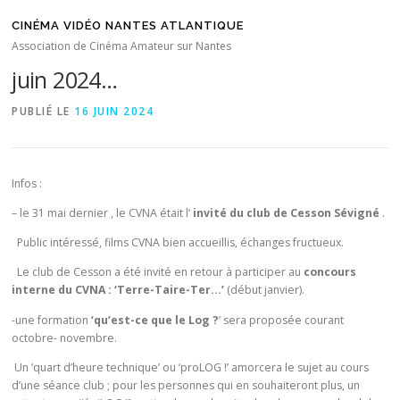
Aller au contenu
CINÉMA VIDÉO NANTES ATLANTIQUE
Compte-rendu séance CVNA du 14
Association de Cinéma Amateur sur Nantes
juin 2024…
PUBLIÉ LE
16 JUIN 2024
Infos :
– le 31 mai dernier , le CVNA était l’
invité du club de Cesson Sévigné
.
Public intéressé, films CVNA bien accueillis, échanges fructueux.
Le club de Cesson a été invité en retour à participer au
concours
interne du CVNA : ‘Terre-Taire-Ter…’
(début janvier).
-une formation
‘qu’est-ce que le Log ?
’ sera proposée courant
octobre- novembre.
Un ‘quart d’heure technique’ ou ‘proLOG !’ amorcera le sujet au cours
d’une séance club ; pour les personnes qui en souhaiteront plus, un