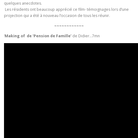
quelques anecdotes.
Les résidents ont beaucoup apprécié ce film- témoignages lors d’une
projection qui a été à nouveau l’occasion de tous les réunir.
~~~~~~~~~~~~
‘
Making of de ‘Pension de Famille’
de Didier…7mn