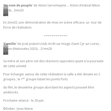
u
‘Au nom du peuple’
de Alexis Sarremejane … fiction (Festival Nikon
2024)… 2mn20
n
e
1
f
4
En 2mn20, une démonstration de mise en scène efficace, un tour de
e
force de réalisation.
-
m
1
~~~~~~~~~~~~
m
8
e
…
‘Camille’
de José Joubert (club Arrêt sur Image /Saint Cyr sur Loire)…
fiction (Nationales 2023)… 21mn28
n
U
e
n
U
p
p
n
Sa mère et son père ont des réactions opposées quant à la poursuite
a
e
de cette activité.
e
r
l
a
Pour échanger autour de cette réalisation la salle a été divisée en 2
v
o
d
er
groupes ; le 1
groupe listant les points forts
i
t
o
e
du film, le deuxième groupe abordant les aspects pouvant être
o
l
améliorés.
n
n
e
t
d
s
Prochaine séance : le 28 juin.
p
’
c
©Didier / Jean-Marie
l
e
e