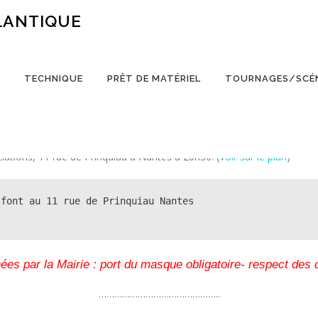
LANTIQUE
TECHNIQUE
PRÊT DE MATÉRIEL
TOURNAGES/SCÉ
tes Atlantique pour cette saison.
iations, 11 rue de Prinquiau à Nantes à 20h30. (
Voir sur le plan
)
 font au 11 rue de Prinquiau Nantes
ées par la Mairie : port du masque obligatoire- respect des 
………………………………………..