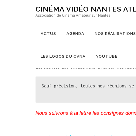
Aller au contenu
CINÉMA VIDÉO NANTES AT
AGENDA
Association de Cinéma Amateur sur Nantes
ACTUS
AGENDA
NOS RÉALISATIONS
Saison 2024
LES LOGOS DU CVNA
YOUTUBE
Retrouver ici toutes les dates du Cinéma Vidéo Nan
Les séances club ont lieu dans la Maison des Assoc
Sauf précision, toutes nos réunions se
Nous suivrons à la lettre les consignes donn