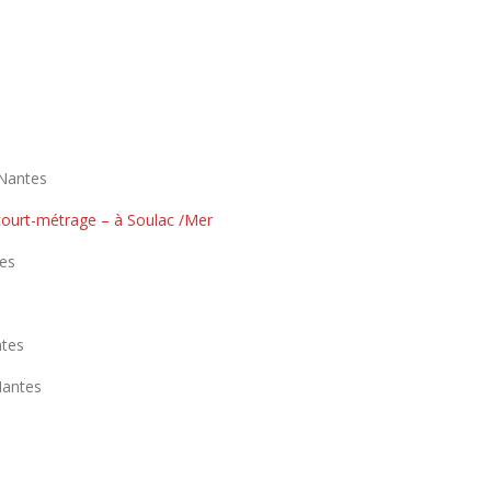
 Nantes
court-métrage – à Soulac /Mer
tes
ntes
Nantes