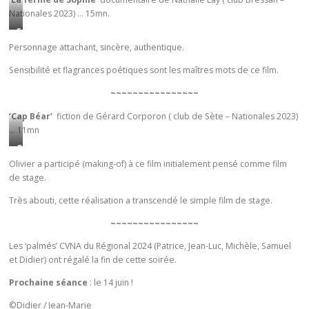
n
o
a
Nationales 2023) … 15mn.
u
a
u
t
t
S
t
v
i
o
e
Personnage attachant, sincère, authentique.
e
o
d
p
l
n
n
Sensibilité et flagrances poétiques sont les maîtres mots de ce film.
’
h
i
i
d
u
i
e
~~~~~~~~~~~~~~~~
r
’
n
e
r
f
u
‘Cap Béar’
fiction de Gérard Corporon ( club de Sète – Nationales 2023)
i
,
d
a
… 11mn
n
n
f
’
i
p
C
t
i
é
t
l
a
Olivier a participé (making-of) à ce film initialement pensé comme film
e
l
c
l
a
de stage.
p
r
l
r
a
t
B
n
e
i
Très abouti, cette réalisation a transcendé le simple film de stage.
p
r
é
e
d
t
a
a
a
~~~~~~~~~~~~~~~~
e
’
u
r
v
r
n
é
r
Les ‘palmés’ CVNA du Régional 2024 (Patrice, Jean-Luc, Michèle, Samuel
t
i
,
m
l
e
et Didier) ont régalé la fin de cette soirée.
b
v
U
é
e
…
e
e
Prochaine séance
: le 14 juin !
n
d
v
a
l
d
h
e
e
n
©Didier / Jean-Marie
l