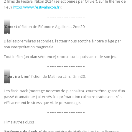
2 films du Festival Nikon 2024 (sélectionnés par Olivier), sur le thème de
n
o
‘Feu’(
https://www.festivalnikon.fr
) :
e
n
f
t
~~~~~~~~~~~~~~~~
o
a
‘Omerta’
fiction de Eléonore Aguillon … 2mn20
i
g
L
s
e
e
Dès les premières secondes, l’acteur nous scotche à notre siège par
p
d
son interprétation magistrale.
t
a
e
e
r
c
Tout le film (un plan séquence) repose sur la puissance de son jeu.
r
m
e
r
~~~~~~~~~~~~~~~~
o
t
i
i
t
‘Tout ira bien’
fiction de Mathieu Lâm… 2mn20.
b
s
e
L
l
,
v
a
Les flash-back (montage nerveux de plans ultra- courts témoignant d’un
e
a
i
passé dramatique ) alternés à la préparation culinaire traduisent très
p
b
l
d
efficacement le stress que vit le personnage.
r
u
i
é
é
r
~~~~~~~~~~~~~~~~
e
o
p
n
u
-
Films autres clubs :
a
-
u
s
r
o
‘La ferme de Sophie’
documentaire de Nathalie Lay ( club Bressan –