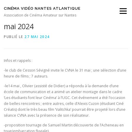
Aller au contenu
CINÉMA VIDÉO NANTES ATLANTIQUE
Menu
Compte rendu Séance CVNA du 24
Association de Cinéma Amateur sur Nantes
mai 2024
PUBLIÉ LE
27 MAI 2024
Infos et rappels :
-le club de Cesson Sévigné invite le CVNA le 31 mai ; une sélection d’une
heure de films ; 7 auteurs.
-le14 mai , Olivier (assisté de Didier) a répondu à la demande d’une
école de communication et a animé un atelier montage dans le cadre
‘Les étudiants font leur Cinéma’ à l’UGC. Cet événement a été l’occasion
de belles rencontres ; entre autres, celle d’Alexis Cuzon (étudiant Ciné
Créatis) dont le très beau film ‘Valitchka’ pourrait être projeté lors d’une
séance CVNA avec la présence de son réalisateur.
-proposition tournage de Samuel Martin:découverte de l’Acheneau en
toue(embarcation fluviale).