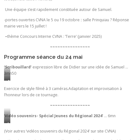
Une équipe s’est rapidement constituée autour de Samuel.
-portes ouvertes CVNA le 5 ou 19 octobre
:
salle Prinquiau ? Réponse
mairie vers le 15 juillet !
–
thème Concours Interne CVNA : ‘Terre’ (janvier 2025)
~~~~~~~~~~~~~~~~
Programme séance du 24 mai
‘Scribouillard’
expression libre de Didier sur une idée de Samuel …
3mn50
A
R
Exercice de style filmé à 3 caméras.Adaptation et improvisation à
l’honneur lors de ce tournage.
o
u
~~~~~~~~~~~~~~~~
a
n
‘
Vidéo souvenirs- Spécial Jeunes du Régional 2024’
… 6mn
s
L
,
e
(Voir autres ‘vidéos souvenirs du Régional 2024’ sur site CVNA)
u
m