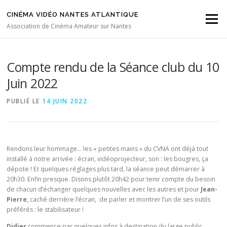
Aller au contenu
CINÉMA VIDÉO NANTES ATLANTIQUE
Menu
Association de Cinéma Amateur sur Nantes
Compte rendu de la Séance club du 10
Juin 2022
PUBLIÉ LE
14 JUIN 2022
Rendons leur hommage… les « petites mains » du CVNA ont déjà tout
installé à notre arrivée : écran, vidéoprojecteur, son : les bougres, ça
dépote ! Et quelques réglages plus tard, la séance peut démarrer à
20h30. Enfin presque. Disons plutôt 20h42 pour tenir compte du besoin
de chacun d’échanger quelques nouvelles avec les autres et pour
Jean-
Pierre
, caché derrière l’écran, de parler et montrer l’un de ses outils
préférés : le stabilisateur !
Didier
commence par quelques infos à destination du large public