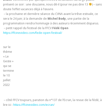
présent ce soir : une douzaine, nous dit-il (pour ne pas dire 13
) – sans
doute l’effet vacances déjà à l’œuvre.
– la prochaine et dernière séance du CVNA avant la trêve estivale, ce
sera le 24 juin; à la demande de
Michel Body,
une partie de la
programmation rendra hommage à des auteurs récemment disparus.
– petit rappel du festival de la FFCV
Fédé Open
https://ffcinevideo.com/fede-open-festival/
sur le
thème
« Le
Geste »
qui se
termine
le 10
juillet
2022
– côté FFCV toujours, parution du n°137 de l’Ecran, la revue de la fédé, à
lire ici :
https://ffcinevideo.com/ecran/