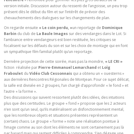
version initiale. Discussion autour du ressenti de l’angoisse, un peu trop
présent dès le début du film et sur l’intérêt de prévoir des
chevauchements des dialogues sur les changements de plan.
On regarde ensuite
« Le coin perdu, »
un reportage de
Dominique
Barbin
du club de
La Baule Images
sur des vendanges dans le Lot. Si
l’ambiance entre vendangeurs est bien restituée, les critiques se
focalisent sur les défauts du son et sur les choix de montage qui en font
un sympathique film familial plutôt qu’un reportage.
Dernière projection de cette soirée, mais pas la moindre,
« LE CRI »
fiction réalisée par
Pierre-Emmanuel Lemarchand
et
Loïg
Fraboulet
du
Vidéo Club Cessonnais
qui a obtenu un « ouesterns »
aux dernières Rencontres Régionales de Montjean. Pour ce sujet délicat,
la salle est divisée en 2 groupes, l’un chargé d’approfondir « le fond » et
l’autre « la forme ».
Des discussions qui suivent ressortent plutôt des idées, des intuitions
plus que des certitudes. Le groupe « fond » propose que les 2 acteurs
n’en sont qu’un seul, qu’ils matérialisent un disfonctionnement mental,
que les nombreux objets et situations présentes représentent un
(certain) chaos. Le groupe « forme » note une réalisation pointue à
l’image comme au son dont les éléments ne sont certainement pas là
par hasard mais qui restent difficiles à comprendre. S’en dégage une