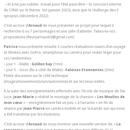
– et à ne pas oublier -travail pour l’été peut-être – le concours interne
du CVNA sur le thème Vol (janvier 2023), ainsi que le challenge des 5
synopsis (décembre 2022)
C’est au tour d’
Arnaud
de nous présenter un projet pour lequel il
recherche 6 ou 7 personnages et une salle d’attente : faites-lui vos
propositions (fleuryarnaudrd@gmail.com)
Patrice
nous présente ensuite 2 courtes réalisations issues d’un voyage
et filmées avec GoPro, smartphone ou caméra pour rester léger pour
ces randonnées.
– jour 1 – Malte :
Golden bay
(1mn)
– jour 5 – Gozo (île à côté de Malte) :
Falaises Etonnantes
(2mn)
Petite discussion sur le côté technique
(images/mouvements/son/autonomie) et sur les lieux visités.
À la suite des enregistrements effectués avec l’école de musique de Ste
Luce,
Jean-Marie
a réalisé le montage de la chanson «
Les Moulins de
mon cœur
» – enregistrement fait un peu « à l’arrache » en fin de
séance par
Jean-Pierre
en caméra mobile et sur la bande son qui nous
a été transmise par les musiciens.
C’est au tour d’
Arnaud
de nous montrer une nouvelle version de «
La
rencontre
» remontée pour gommer les plus gros défauts de la