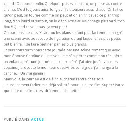
chaud ! On tourne enfin. Quelques prises plus tard, on passe au contre-
champ. C'est toujours aussi long et il fait toujours aussi chaud. On fait ce
qu'on peut, on tourne comme on peut et on en finit avec ce plan trop
long, trop lourd et surtout, on le découvrira au visionnage plus tard, trop
flou !! Quand ça veut pas, ça veut pas !
On part ensuite chez Xavier où les plans se font plus facilement malgré
une scène avec beaucoup de figuration durant laquelle les plus petits
ont bien failli se faire piétiner par les plus grands.
Et puis nous terminons cette journée par une scène romantique avec
mon épouse Caroline qui est venu me récupérer comme on récupère
un enfant après une journée au centre aéré. J'ai bien joué avec mes
copains, j'ai écouté le moniteur et suivi les consignes, j'ai mangé à la
cantine,… Un vrai gamin !
Mais voilà, la journée est déjà finie, chacun rentre chez soi !
Heureusement Didier m'a déjà sollicité pour un autre film. Super ! Parce
que faire des films c'est drôlement chouette !
PUBLIÉ DANS
ACTUS