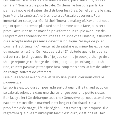
On commence à 8h30, sous le soleil de Rezé, par installer… Quoi ? La
caméra ? Non, la table pour le café. On démarre toujours par là. Ca
permet à notre réalisateur de distribuer les rôles: Daniel tiendra le clap,
Jean-Marie la caméra, André scriptera et Pascale observera. Pour
immortaliser cette journée, Michel filmera le making-of. Xavier qui nous
rejoint quelques temps plus tard sera l’homme a tout faire, puis sera
promu acteur en fin de matinée pour former un couple avec Pascale.
Les premières scènes sont tournées autour de chez Hibiscus, la fleuriste
qui a accepté notre présence devant sa boutique. J’essaye de jouer
comme il faut, tentant d’inventer et de satisfaire au mieux les exigences
du metteur en scène. Ce n’est pas facile ! D’habitude quand je joue, ce
qui est rare, je dirige aussi. Bref, je joue comme je peux, je change de t-
shirt, je rejoue, je rechange de t-shirt, je rejoue, je rechange de t-shirt.
Non, ce n’est pas que je transpire beaucoup mais dans un film de Didier
on change souvent de vêtement.
Quelques scènes avec Michel et sa voisine, puis Didier nous offre le
pique-nique.
La reprise est toujours un peu rude surtout quand il fait chaud et qu'on
se calerait volontiers dans une chaise longue pour une petite sieste.
Bon faut y aller ! On débarque tous chez Geneviève qui nous attend avec
Paulette. On installe le matériel: c'est long et il fait chaud ! On a un
problème d'éclairage, il faut le régler. C'est Xavier qui se propose, il le
regrettera quelques minutes plus tard: c'est lourd, c'est long et il fait