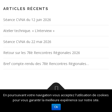
ARTICLES RÉCENTS
Séance CVNA du 12 juin 2026
Atelier technique. « L’interview »
Séance CVNA du 22 mai 2026
Retour sur les 78è Rencontres Régionales 2026
Bref compte-rendu des 78è Rencontres Régionales…
En poursuivant votre navigation vous acceptez l'utilisation de cookies
pour vous garantir la meilleure expérience sur notre site.
© 2026
Cinéma Vidéo Nantes Atlantique
Ok