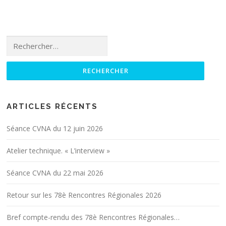
o
M
é
r
u
i
p
i
r
c
o
,
s
h
u
e
Rechercher :
a
e
s
s
v
l
e
t
a
P
.
d
n
a
u
t
v
r
’
ARTICLES RÉCENTS
a
e
p
i
m
r
Séance CVNA du 12 juin 2026
l
e
é
l
n
s
Atelier technique. « L’interview »
a
t
e
n
i
n
Séance CVNA du 22 mai 2026
t
n
t
e
t
é
Retour sur les 78è Rencontres Régionales 2026
t
e
l
s
r
e
Bref compte-rendu des 78è Rencontres Régionales…
o
r
9