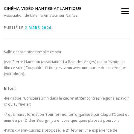
Aller au contenu
CINÉMA VIDÉO NANTES ATLANTIQUE
Menu
Séance CVNA du 27 février 2026
Association de Cinéma Amateur sur Nantes
PUBLIÉ LE
2 MARS 2026
Salle encore bien remplie ce soir.
Jean-Pierre Hammon (association ‘La Baie des Anges’) qui présente un
film ce soir (‘Coupable’- fiction) est venu avec une partie de son équipe
(voir photo).
Infos :
-Re-rappel ‘Concours 3mn dans le cadre’ et ‘Rencontres Régionales’ (voir
cr du 13 février)
-7 et 8 mars : formation ‘Tourner-monter’ organisée par Clap à l’Ouest et
animée par Didier Bourg. Il y a encore quelques places à pourvoir.
-Patrick Marin-Cudraz a proposé, le 21 février, une expérience de