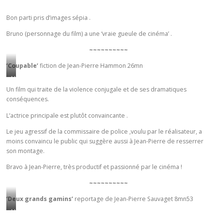
c
n
o
Bon parti pris d’images sépia .
p
m
o
Bruno (personnage du film) a une ‘vraie gueule de cinéma’ .
m
è
e
~~~~~~~~~~
m
c
e
‘Coupable’
fiction de Jean-Pierre Hammon 26mn
a
d
d
U
e
e
n
Un film qui traite de la violence conjugale et de ses dramatiques
B
a
conséquences.
e
a
u
f
L’actrice principale est plutôt convaincante .
u
d
e
d
’
m
Le jeu agressif de la commissaire de police ,voulu par le réalisateur, a
e
moins convaincu le public qui suggère aussi à Jean-Pierre de resserrer
a
m
l
son montage.
n
e
a
n
q
Bravo à Jean-Pierre, très productif et passionné par le cinéma !
i
i
u
r
~~~~~~~~~~
v
i
e
e
s
‘Deux grands gamins’
reportage de Jean-Pierre Sauvaget 8mn53
c
r
’
U
h
s
a