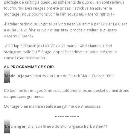
pilotage de karting à quelques adhérents du club qui en sont revenus
tout fourbu. Des images ont été prises, Patrick va en assurer le
montage ; nous pourrons voir le film sous peu. « Merci Patrick ! »
-l’ atelier technique ‘Logiciel Da Vinci Resolve’ animé par Olivier Le Clerc
a eu lieu le 21 février (voir cr sur site); prochain atelier le 21 mars.
« Merci Olivier ! »
-AG ‘Clap à l’Ouest’ (ex UCCVO) le 21 mars : 14h à Nantes ,10 bd
er
Stalingrad -salle B 1
étage. Appel à candidature pour intégrer le
conseil d’administration !
AU PROGRAMME CE SOIR…
‘Made in Japan’
expression libre de Patrick Marin-Cudraz 10mn
C
e
De bien belles images filmées au téléphone, osmo pocket et mini drone
de quelques grammes.
v
o
Montage bien maîtrisé réalisé au rythme de 3 musiques.
y
a
~~~~~~~~~~
g
‘L’étranger’
chanson filmée de Bruno Ignace Barbé 3mn41
e
U