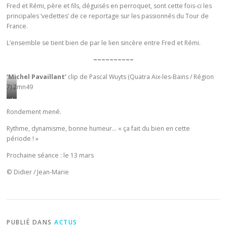
n
Fred et Rémi, père et fils, déguisés en perroquet, sont cette fois-ci les
a
a
c
principales ‘vedettes’ de ce reportage sur les passionnés du Tour de
c
n
i
c
France.
o
t
r
u
m
é
L’ensemble se tient bien de par le lien sincère entre Fred et Rémi.
e
s
p
p
d
e
~~~~~~~~~~
l
a
e
d
é
r
‘Michel Pavaillant’
clip de Pascal Wuyts (Quatra Aix-les-Bains / Région
P
’
m
L
7) 2mn49
a
a
e
é
L
t
v
n
o
’
r
o
Rondement mené.
t
F
h
i
i
a
Rythme, dynamisme, bonne humeur… « ça fait du bien en cette
e
i
c
r
période ! »
u
r
s
k
t
f
r
t
Prochaine séance : le 13 mars
p
u
i
é
o
o
é
© Didier / Jean-Marie
l
.
i
u
s
m
r
r
o
‘
e
s
n
3
d
o
m
j
e
PUBLIÉ DANS
ACTUS
n
a