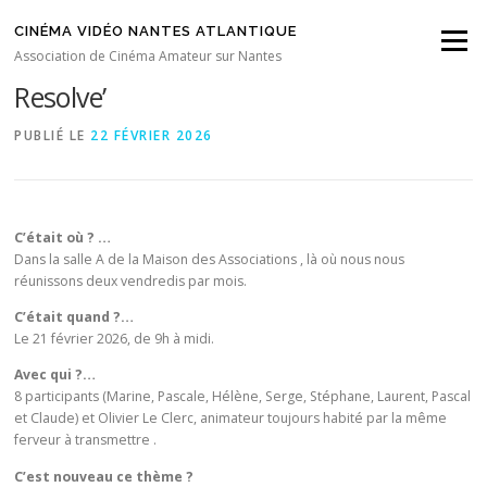
Aller au contenu
CINÉMA VIDÉO NANTES ATLANTIQUE
Menu
Atelier Technique ‘Logiciel Da Vinci
Association de Cinéma Amateur sur Nantes
Resolve’
PUBLIÉ LE
22 FÉVRIER 2026
C’était où ? …
Dans la salle A de la Maison des Associations , là où nous nous
réunissons deux vendredis par mois.
C’était quand ?…
Le 21 février 2026, de 9h à midi.
Avec qui ?…
8 participants (Marine, Pascale, Hélène, Serge, Stéphane, Laurent, Pascal
et Claude) et Olivier Le Clerc, animateur toujours habité par la même
ferveur à transmettre .
C’est nouveau ce thème ?