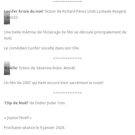
i
~~~~~~~~~~~~
n
d
t
Lucifer broie du noir’
fiction de Richard Pérez (club La Baule Images)
o
14mn22
l
i
e
Q
t
f
u
Une belle mâitrise de l’éclairage (le film se déroule principalement de
v
r
nuit).
a
i
e
n
v
Le comédien ‘Lucifer’ excelle dans son rôle.
i
d
r
n
l
~~~~~~~~~~~~
e
a
e
s
‘
Noëlle’
fiction de Séverine Robic 4mn40
g
d
e
E
e
i
u
t
Un film de 2007 qui tient encore bien sacrément la route!
…
a
l
r
b
~~~~~~~~~~~~
s
e
l
a
n
‘Clip de Noël’
de Didier Jodar 1mn
e
n
é
f
s
e
« Joyeux Noël! »
a
s
l
i
a
Prochaine séance le 9 janvier 2026.
e
t
m