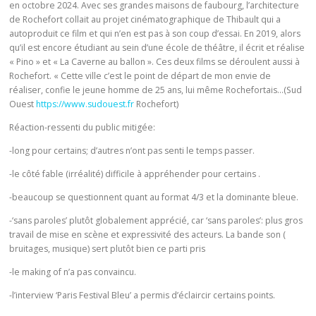
a
en octobre 2024. Avec ses grandes maisons de faubourg, l’architecture
u
r
de Rochefort collait au projet cinématographique de Thibault qui a
o
t
autoproduit ce film et qui n’en est pas à son coup d’essai. En 2019, alors
t
i
qu’il est encore étudiant au sein d’une école de théâtre, il écrit et réalise
i
« Pino » et « La Caverne au ballon ». Ces deux films se déroulent aussi à
n
d
Rochefort. « Cette ville c’est le point de départ de mon envie de
g
i
réaliser, confie le jeune homme de 25 ans, lui même Rochefortais…(Sud
e
e
Ouest
https://www.sudouest.fr
Rochefort)
n
n
h
Réaction-ressenti du public mitigée:
d
e
’
-long pour certains; d’autres n’ont pas senti le temps passer.
r
A
b
-le côté fable (irréalité) difficile à appréhender pour certains .
n
e
a
-beaucoup se questionnent quant au format 4/3 et la dominante bleue.
a
t
p
-‘sans paroles’ plutôt globalement apprécié, car ‘sans paroles’: plus gros
o
p
travail de mise en scène et expressivité des acteurs. La bande son (
l
r
bruitages, musique) sert plutôt bien ce parti pris
e
e
,
-le making of n’a pas convaincu.
n
q
n
-l’interview ‘Paris Festival Bleu’ a permis d’éclaircir certains points.
u
e