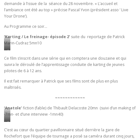
demande à l’issue de la séance du 28 novembre. « L’accueil et
l’ambiance ont été au top » précise Pascal Yvon (président asso ‘ Live
Your Drone’).
Au Programme ce soir…
‘Karting / Le freinage- épisode 2’
suite du reportage de Patrick
Marin-Cudraz 5mn10
L
e
Ce film s’inscrit dans une série qui en comptera une douzaine et qui
suivra le déroulé de l’apprentissage conduite de karting de jeunes
s
pilotes de 6 à 12 ans.
p
i
Il est fait remarquer à Patrick que ses films sont de plus en plus
l
maîtrisés.
o
~~~~~~~~~~~~
t
e
‘Anatole’
fiction (fable) de Thibault Delacoste 20mn (suivi d’un making of
s
-7mn- et d’une interview -1mn40)
d
L
e
e
C’est au cœur du quartier pavillonnaire situé derrière la gare de
k
Rochefort que l’équipe de tournage a posé sa caméra durant cinq jours,
q