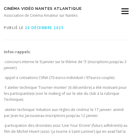
Aller au contenu
CINÉMA VIDÉO NANTES ATLANTIQUE
Menu
Séance CVNA du 12 Décembre 2026
Association de Cinéma Amateur sur Nantes
PUBLIÉ LE
20 DÉCEMBRE 2025
Infos-rappels:
-concours interne le 9 janvier sur le thème de ‘3’ (inscriptions jusqu’au 3
janvier).
-appel à cotisations CVNA (70 euros individuel / 97euros couple).
-l’ atelier technique ‘Tourner-monter’ (6 décembre) a été motivant pour
les participant(e)s (voir le making of sur le site du club à la rubrique
Technique).
-atelier technique ‘initiation aux règles de cinéma’ le 17 janvier: animé
par Jean-luc Jarousseau-inscriptions jusqu’au 12 janvier.
-participation des dronistes asso ‘Live Your Drone’ (futurs adhérents) au
film de Michel Hivert (asso ‘ça tourne à Saint Lumine’) qui en avait fait la