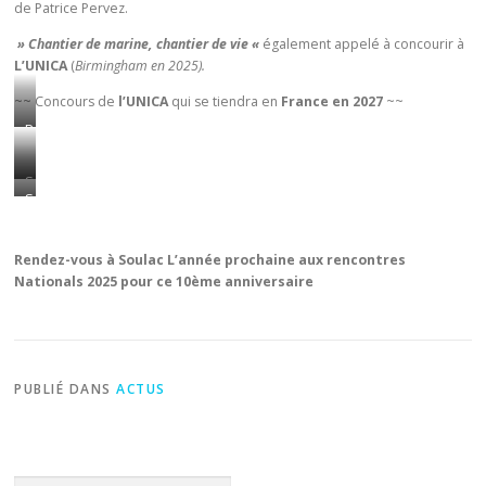
M
de Patrice Pervez.
a
» Chantier de marine, chantier de vie «
également appelé à concourir à
r
L’UNICA
(
Birmingham en 2025).
s
a
~~ Concours de
l’UNICA
qui se tiendra en
France en 2027
~~
u
P
l
a
t
t
S
n
S
r
a
o
a
i
m
u
m
c
u
Rendez-vous à Soulac L’année prochaine aux rencontres
s
u
e
e
Nationals 2025 pour ce 10ème anniversaire
p
e
P
l
r
l
e
M
é
M
r
a
s
a
v
r
e
PUBLIÉ DANS
ACTUS
r
e
t
n
t
z
i
t
i
n
e
n
&
l