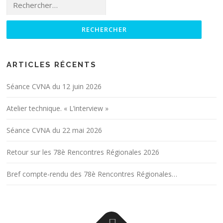
Rechercher :
J
e
e
j
a
u
n
r
-
y
L
ARTICLES RÉCENTS
u
c
Séance CVNA du 12 juin 2026
J
a
Atelier technique. « L’interview »
r
o
Séance CVNA du 22 mai 2026
u
s
Retour sur les 78è Rencontres Régionales 2026
s
e
Bref compte-rendu des 78è Rencontres Régionales…
a
u