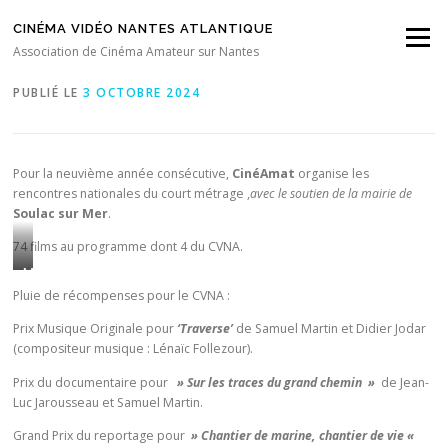
Aller au contenu
CINÉMA VIDÉO NANTES ATLANTIQUE
Menu
Rencontres nationales 2024 à Soulac.
Association de Cinéma Amateur sur Nantes
PUBLIÉ LE
3 OCTOBRE 2024
Pour la neuvième année consécutive,
CinéAmat
organise les
rencontres nationales du court métrage ,
avec le soutien de la mairie de
Soulac sur Mer
.
74 films au programme dont 4 du CVNA.
M
a
Pluie de récompenses pour le CVNA :
r
Prix Musique Originale pour
‘Traverse’
de Samuel Martin et Didier Jodar
i
(compositeur musique : Lénaïc Follezour).
e
l
Prix du documentaire pour
» Sur les traces du grand chemin »
de Jean-
Luc Jarousseau et Samuel Martin.
l
e
Grand Prix du reportage pour
» Chantier de marine, chantier de vie «