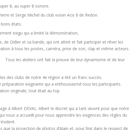
uper 8, au super 8 sonore.
Pierre et Serge Michel du club voisin Acis 8 de Redon.
 bons états.
ment exigu qui a limité la démonstration,
, de Didier et sa bande, qui ont attiré et fait participer et rêver les
cipation à tous les postes, caméra, prise de son, clap et même acteurs.
Tous les ateliers ont fait la preuve de leur dynamisme et de leur
es des clubs de notre 4e région a été un franc succès.
 préparation exigeante qui a enthousiasmé tous les participants.
mation originale, tout était au top.
age à Albert DEVAL. Albert le discret qui a tant œuvré pour que notre
qui nous a accueilli pour nous apprendre les exigences des règles du
résident.
que la projection de photos d’Alain et, pour finir dans le respect de