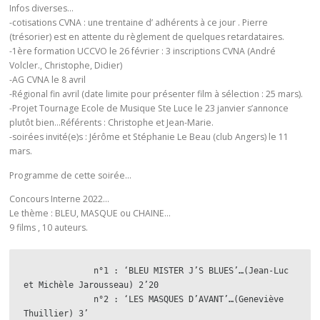
Infos diverses…
-cotisations CVNA : une trentaine d’ adhérents à ce jour . Pierre
(trésorier) est en attente du règlement de quelques retardataires.
-1ère formation UCCVO le 26 février : 3 inscriptions CVNA (André
Volcler., Christophe, Didier)
-AG CVNA le 8 avril
-Régional fin avril (date limite pour présenter film à sélection : 25 mars).
-Projet Tournage Ecole de Musique Ste Luce le 23 janvier s’annonce
plutôt bien…Référents : Christophe et Jean-Marie.
-soirées invité(e)s : Jérôme et Stéphanie Le Beau (club Angers) le 11
mars.
Programme de cette soirée…
Concours Interne 2022…
Le thème : BLEU, MASQUE ou CHAINE…
9 films , 10 auteurs.
              n°1 : ‘BLEU MISTER J’S BLUES’…(Jean-Luc 
et Michèle Jarousseau) 2’20 

              n°2 : ‘LES MASQUES D’AVANT’…(Geneviève 
Thuillier) 3’
