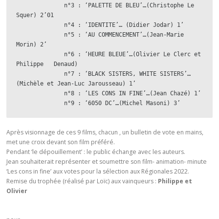
              n°3 : ‘PALETTE DE BLEU’…(Christophe Le 
Squer) 2’01

              n°4 : ‘IDENTITE’… (Didier Jodar) 1’

              n°5 : ‘AU COMMENCEMENT’…(Jean-Marie 
Morin) 2’

              n°6 : ‘HEURE BLEUE’…(Olivier Le Clerc et 
Philippe   Denaud)

              n°7 : ‘BLACK SISTERS, WHITE SISTERS’…
(Michèle et Jean-Luc Jarousseau) 1’

              n°8 : ‘LES CONS IN FINE’…(Jean Chazé) 1’

              n°9 : ‘6050 DC’…(Michel Masoni) 3’
Après visionnage de ces 9 films, chacun , un bulletin de vote en mains,
met une croix devant son film préféré.
Pendant ‘le dépouillement’ : le public échange avec les auteurs.
Jean souhaiterait représenter et soumettre son film- animation- minute
‘Les cons in fine’ aux votes pour la sélection aux Régionales 2022.
Remise du trophée (réalisé par Loïc) aux vainqueurs :
Philippe et
Olivier