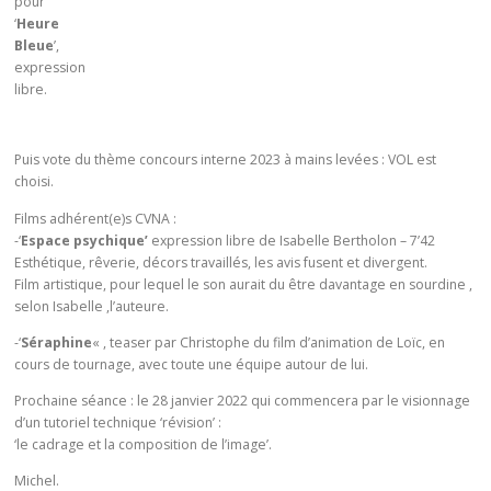
pour
‘
Heure
Bleue
’,
expression
libre.
Puis vote du thème concours interne 2023 à mains levées : VOL est
choisi.
Films adhérent(e)s CVNA :
-‘
Espace psychique’
expression libre de Isabelle Bertholon – 7’42
Esthétique, rêverie, décors travaillés, les avis fusent et divergent.
Film artistique, pour lequel le son aurait du être davantage en sourdine ,
selon Isabelle ,l’auteure.
-‘
Séraphine
« , teaser par Christophe du film d’animation de Loïc, en
cours de tournage, avec toute une équipe autour de lui.
Prochaine séance : le 28 janvier 2022 qui commencera par le visionnage
d’un tutoriel technique ‘révision’ :
‘le cadrage et la composition de l’image’.
Michel.