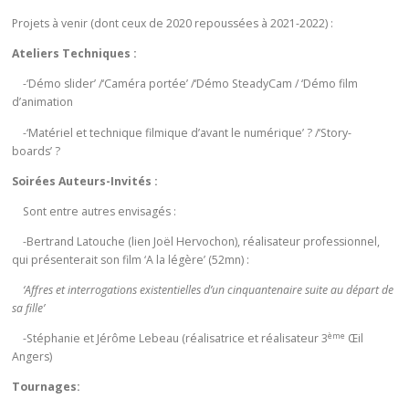
Projets à venir (dont ceux de 2020 repoussées à 2021-2022) :
Ateliers Techniques :
-‘Démo slider’ /‘Caméra portée’ /‘Démo SteadyCam / ‘Démo film
d’animation
-‘Matériel et technique filmique d’avant le numérique’ ? /‘Story-
boards’ ?
Soirées Auteurs-Invités :
Sont entre autres envisagés :
-Bertrand Latouche (lien Joël Hervochon), réalisateur professionnel,
qui présenterait son film ‘A la légère’ (52mn) :
‘Affres et interrogations existentielles d’un cinquantenaire suite au départ de
sa fille’
ème
-Stéphanie et Jérôme Lebeau (réalisatrice et réalisateur 3
Œil
Angers)
Tournages: