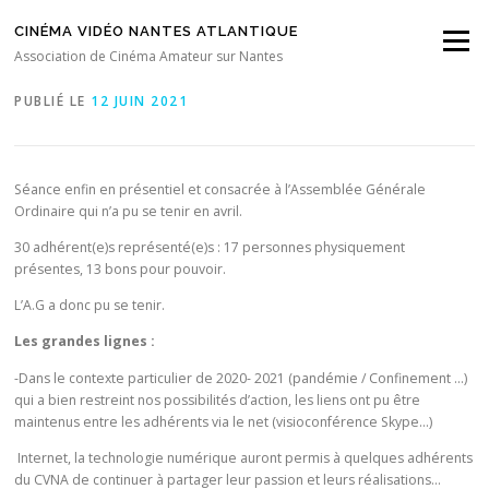
Aller au contenu
CINÉMA VIDÉO NANTES ATLANTIQUE
Menu
Compte Rendu séance du 11 juin 2021
Association de Cinéma Amateur sur Nantes
PUBLIÉ LE
12 JUIN 2021
Séance enfin en présentiel et consacrée à l’Assemblée Générale
Ordinaire qui n’a pu se tenir en avril.
30 adhérent(e)s représenté(e)s : 17 personnes physiquement
présentes, 13 bons pour pouvoir.
L’A.G a donc pu se tenir.
Les grandes lignes :
-Dans le contexte particulier de 2020- 2021 (pandémie / Confinement …)
qui a bien restreint nos possibilités d’action, les liens ont pu être
maintenus entre les adhérents via le net (visioconférence Skype…)
Internet, la technologie numérique auront permis à quelques adhérents
du CVNA de continuer à partager leur passion et leurs réalisations…