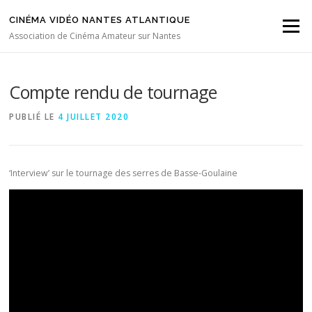
Aller au contenu
CINÉMA VIDÉO NANTES ATLANTIQUE
Menu
Association de Cinéma Amateur sur Nantes
Compte rendu de tournage
PUBLIÉ LE
4 JUILLET 2020
‘Interview’ sur le tournage des serres de Basse-Goulaine