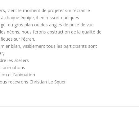
rs, vient le moment de projeter sur l’écran le
re à chaque équipe, il en ressort quelques
rge, du gros plan ou des angles de prise de vue.
des néons, nous ferons abstraction de la qualité de
iques sur l’écran,
emier bilan, visiblement tous les participants sont
er,
ré les ateliers
es animations
ion et l’animation
us recevrons Christian Le Squer