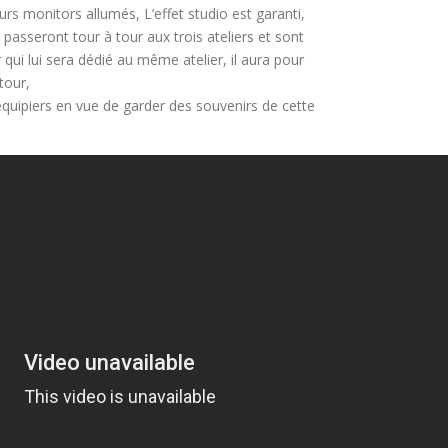
urs monitors allumés, L’effet studio est garanti,
passeront tour à tour aux trois ateliers et sont
 qui lui sera dédié au même atelier, il aura pour
tour,
équipiers en vue de garder des souvenirs de cette