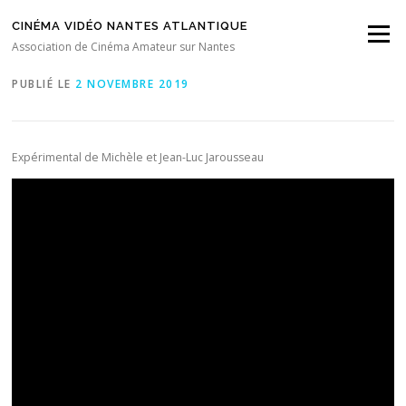
Aller au contenu
CINÉMA VIDÉO NANTES ATLANTIQUE
Menu
Rêve
Association de Cinéma Amateur sur Nantes
PUBLIÉ LE
2 NOVEMBRE 2019
Expérimental de Michèle et Jean-Luc Jarousseau