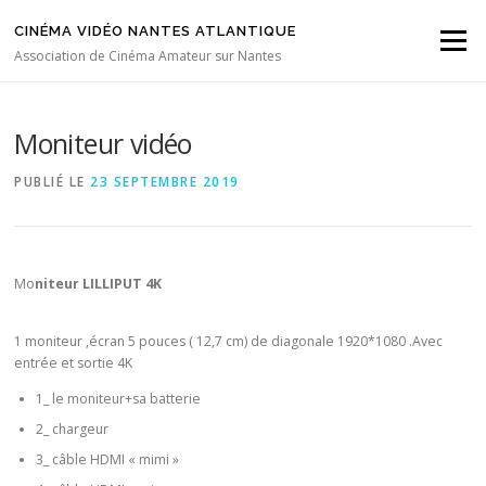
Aller au contenu
CINÉMA VIDÉO NANTES ATLANTIQUE
Menu
Association de Cinéma Amateur sur Nantes
Moniteur vidéo
PUBLIÉ LE
23 SEPTEMBRE 2019
Mo
niteur LILLIPUT 4K
1 moniteur ,écran 5 pouces ( 12,7 cm) de diagonale 1920*1080 .Avec
entrée et sortie 4K
1_ le moniteur+sa batterie
2_ chargeur
3_ câble HDMI « mimi »