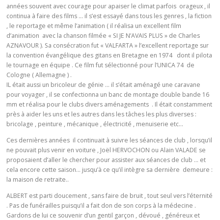
années souvent avec courage pour apaiser le climat parfois orageux , il
continua à faire des films … il s’est essayé dans tous les genres , la fiction
, le reportage et même l’animation ( il réalisa un excellent film
d’animation avec la chanson filmée « SI JE N’AVAIS PLUS » de Charles
AZNAVOUR ). Sa consécration fut « VALFARTA » l’excellent reportage sur
la convention évangélique des gitans en Bretagne en 1974 dont il pilota
le tournage en équipe . Ce film fut sélectionné pour l’UNICA 74 de
Cologne ( Allemagne ) .
IL était aussi un bricoleur de génie … il s’était aménagé une caravane
pour voyager , il se confectionna un banc de montage double bande 16
mm et réalisa pour le clubs divers aménagements . Il était constamment
près à aider les uns et les autres dans les tâches les plus diverses :
bricolage , peinture , mécanique , électricité , menuiserie etc…
Ces dernières années il continuait à suivre les séances de club , lorsqu’il
ne pouvait plus venir en voiture , Joël HERVOCHON ou Alain VALADE se
proposaient d’aller le chercher pour assister aux séances de club … et
cela encore cette saison… jusqu’à ce qu’il intègre sa dernière demeure :
la maison de retraite..
ALBERT est parti doucement , sans faire de bruit , tout seul vers l’éternité
. Pas de funérailles puisqu’il a fait don de son corps à la médecine .
Gardons de lui ce souvenir d’un gentil garçon , dévoué , généreux et